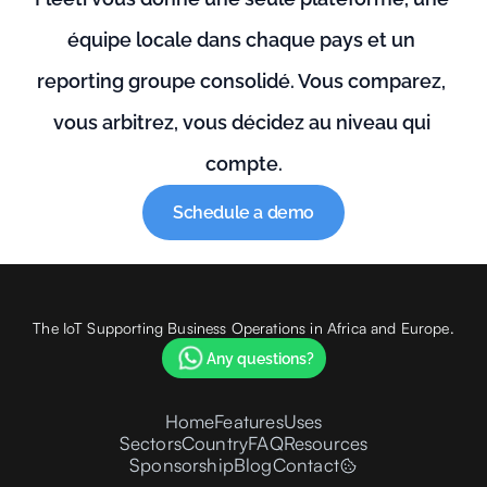
équipe locale dans chaque pays et un 
reporting groupe consolidé. Vous comparez, 
vous arbitrez, vous décidez au niveau qui 
compte.
Schedule a demo
The IoT Supporting Business Operations in Africa and Europe.
Any questions?
Home
Features
Uses
Sectors
Country
FAQ
Resources
Sponsorship
Blog
Contact