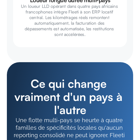
Loueur longue durée multi-pays
Un loueur LLD opérant dans quatre pays africains 
francophones intègre Fleeti à son ERP locatif 
central. Les kilométrages réels remontent 
automatiquement, la facturation des 
dépassements est automatisée, les restitutions 
sont accélérées.
Ce qui change 
vraiment d'un pays à 
l'autre
Une flotte multi-pays se heurte à quatre 
familles de spécificités locales qu'aucun 
reporting consolidé ne peut ignorer. Fleeti 