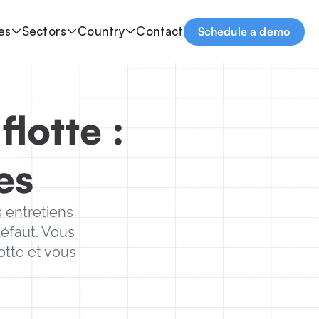
es
Sectors
Country
Contact
Schedule a demo
otte : 
es
entretiens 
éfaut. Vous 
tte et vous 