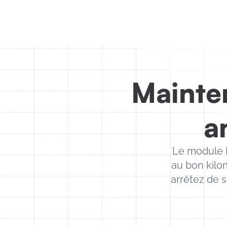
Mainten
a
Le module M
au bon kilo
arrêtez de s