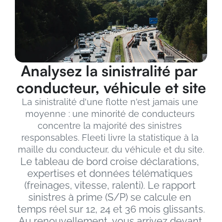
Analysez la sinistralité par 
conducteur, véhicule et site
La sinistralité d'une flotte n'est jamais une 
moyenne : une minorité de conducteurs 
concentre la majorité des sinistres 
responsables. Fleeti livre la statistique à la 
maille du conducteur, du véhicule et du site.
Le tableau de bord croise déclarations, 
expertises et données télématiques 
(freinages, vitesse, ralenti). Le rapport 
sinistres à prime (S/P) se calcule en 
temps réel sur 12, 24 et 36 mois glissants.
Au renouvellement, vous arrivez devant 