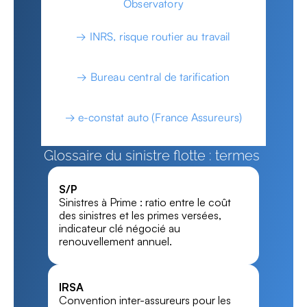
Observatory
→ INRS, risque routier au travail
→ Bureau central de tarification
→ e-constat auto (France Assureurs)
Glossaire du sinistre flotte : termes 
clés du vocabulaire de la gestion 
S/P
des sinistres flotte, expliqués en 
Sinistres à Prime : ratio entre le coût 
une phrase.
des sinistres et les primes versées, 
indicateur clé négocié au 
renouvellement annuel.
IRSA
Convention inter-assureurs pour les 