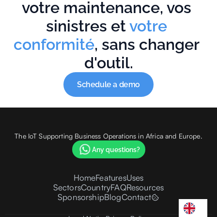
votre maintenance, vos 
sinistres et 
votre 
conformité
, sans changer 
d'outil.
Schedule a demo
The IoT Supporting Business Operations in Africa and Europe.
Any questions?
Home
Features
Uses
Sectors
Country
FAQ
Resources
Sponsorship
Blog
Contact