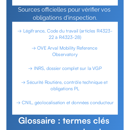
Sources officielles pour vérifier vos 
obligations d'inspection.
→ Légifrance, Code du travail (articles R4323-
22 à R4323-28)
→ OVE Arval Mobility Reference 
Observatory
→ INRS, dossier complet sur la VGP
→ Sécurité Routière, contrôle technique et 
obligations PL
→ CNIL, géolocalisation et données conducteur
Glossaire : termes clés 