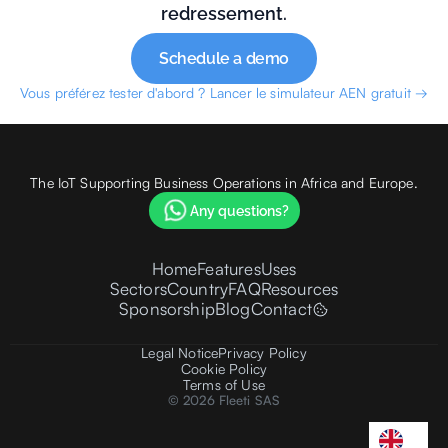
redressement.
Schedule a demo
Vous préférez tester d'abord ? Lancer le simulateur AEN gratuit →
The IoT Supporting Business Operations in Africa and Europe.
Any questions?
Home
Features
Uses
Sectors
Country
FAQ
Resources
Sponsorship
Blog
Contact
Legal Notice
Privacy Policy
Cookie Policy
Terms of Use
© 2026 Fleeti SAS