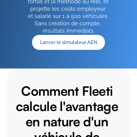
forfait et la méthode au réel, et 
projette les coûts employeur 
et salarié sur 1 à 500 véhicules. 
Sans création de compte, 
résultats immédiats.
Lancer le simulateur AEN
Comment Fleeti 
calcule l'avantage 
en nature d'un 
véhicule de 